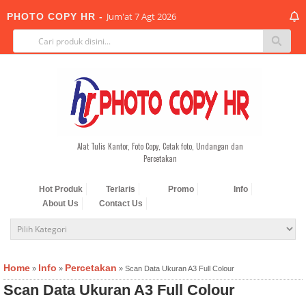
Jum'at 7 Agt 2026
PHOTO COPY HR -
-->
Alat Tulis Kantor, Foto Copy, Cetak foto, Undangan dan
Percetakan
Hot Produk
Terlaris
Promo
Info
About Us
Contact Us
Home
Info
Percetakan
»
»
»
Scan Data Ukuran A3 Full Colour
Scan Data Ukuran A3 Full Colour