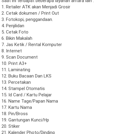
Saat ini terdapat beberapa layanan antara lain :
1. Retailer ATK akan Menjadi Grosir
2. Cetak dokumen /
Print Out
3. Fotokopi, penggandaan.
4. Penjilidan
5. Cetak Foto
6. Bikin Makalah
7. Jas Ketik / Rental Komputer
8. Internet
9. Scan Document
10. Print A3+
11. Laminating
12. Buku Bacaan Dan LKS
13. Percetakan
14. Stampel Otomatis
15. Id Card / Kartu Pelajar
16. Name Tage/Papan Nama
17. Kartu Nama
18. Pin/Bross
19. Gantungan Kunci/Hp
20. Stiker
21. Kalender Photo/Dinding