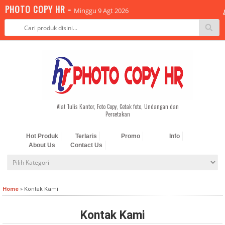
PHOTO COPY HR -
Minggu 9 Agt 2026
-->
Alat Tulis Kantor, Foto Copy, Cetak foto, Undangan dan
Percetakan
Hot Produk
Terlaris
Promo
Info
About Us
Contact Us
Home
»
Kontak Kami
Kontak Kami