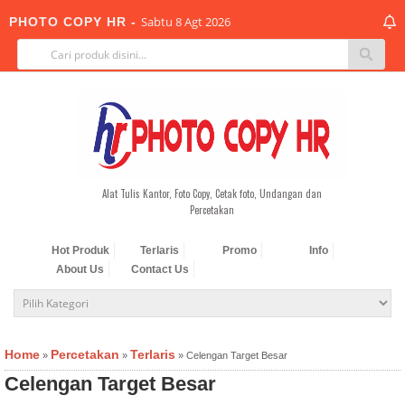
Sabtu 8 Agt 2026
PHOTO COPY HR -
-->
Alat Tulis Kantor, Foto Copy, Cetak foto, Undangan dan
Percetakan
Hot Produk
Terlaris
Promo
Info
About Us
Contact Us
Home
Percetakan
Terlaris
»
»
»
Celengan Target Besar
Celengan Target Besar